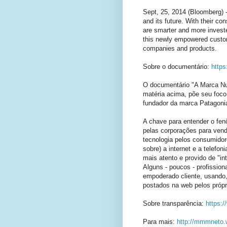
Sept, 25, 2014 (Bloomberg) -
and its future. With their c
are smarter and more invest
this newly empowered custome
companies and products.
Sobre o documentário:
http
O documentário "A Marca Nu
matéria acima, põe seu foco 
fundador da marca Patagonia
A chave para entender o fen
pelas corporações para vende
tecnologia pelos consumidor
sobre) a internet e a telefo
mais atento e provido de "in
Alguns - poucos - profission
empoderado cliente, usando, 
postados na web pelos própr
Sobre transparência:
https:
Para mais:
http://mmmneto.