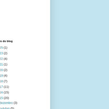
vo do blog
25
(1)
23
(2)
22
(4)
21
(1)
20
(2)
19
(4)
18
(7)
17
(11)
16
(15)
15
(20)
dezembro
(3)
outubro
(5)