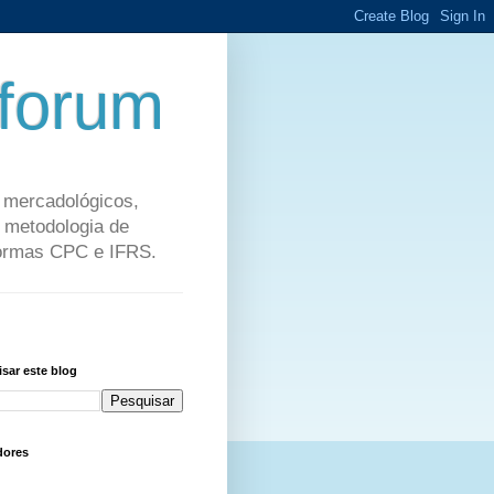
dforum
, mercadológicos,
a metodologia de
normas CPC e IFRS.
sar este blog
dores