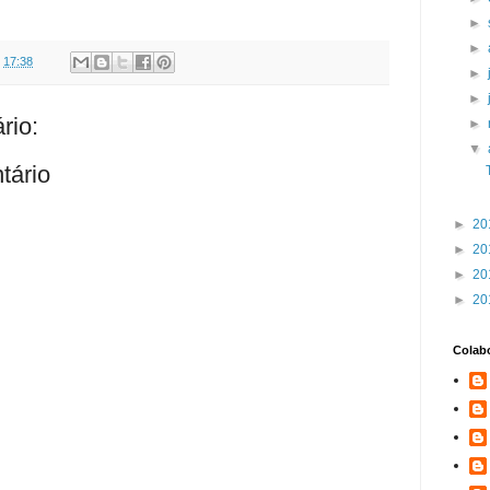
►
►
s
17:38
►
►
rio:
►
▼
tário
►
20
►
20
►
20
►
20
Colab