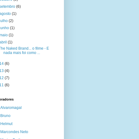
setembro
(6)
agosto
(1)
julho
(2)
junho
(1)
maio
(1)
abril
(1)
The Naked Brand... o filme - E
nada mais foi como ...
14
(6)
13
(4)
12
(7)
11
(6)
oradores
Alvaromagal
Bruno
Helmut
Marcondes Neto