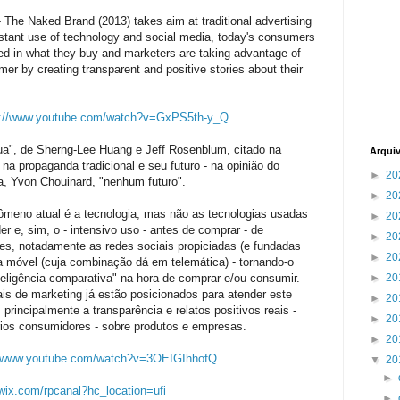
 The Naked Brand (2013) takes aim at traditional advertising
onstant use of technology and social media, today's consumers
ed in what they buy and marketers are taking advantage of
r by creating transparent and positive stories about their
s://www.youtube.com/watch?v=GxPS5th-y_Q
a", de Sherng-Lee Huang e Jeff Rosenblum, citado na
Arqui
na propaganda tradicional e seu futuro - na opinião do
►
20
, Yvon Chouinard, "nenhum futuro".
►
20
ômeno atual é a tecnologia, mas não as tecnologias usadas
►
20
r e, sim, o - intensivo uso - antes de comprar - de
►
20
es, notadamente as redes sociais propiciadas (e fundadas
►
20
nia móvel (cuja combinação dá em telemática) - tornando-o
teligência comparativa" na hora de comprar e/ou consumir.
►
20
ais de marketing já estão posicionados para atender este
►
20
principalmente a transparência e relatos positivos reais -
►
20
ios consumidores - sobre produtos e empresas.
►
20
//www.youtube.com/watch?v=3OEIGIhhofQ
▼
20
►
wix.com/rpcanal?hc_location=ufi
►