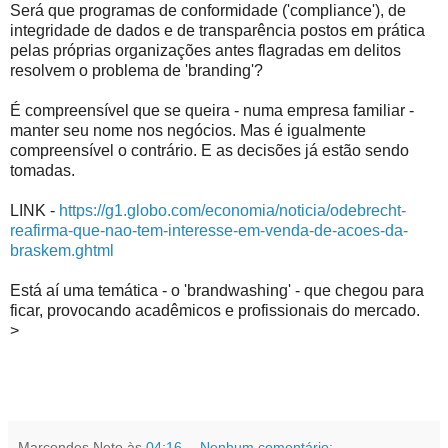
Será que programas de conformidade ('compliance'), de
integridade de dados e de transparência postos em prática
pelas próprias organizações antes flagradas em delitos
resolvem o problema de 'branding'?
É compreensível que se queira - numa empresa familiar -
manter seu nome nos negócios. Mas é igualmente
compreensível o contrário. E as decisões já estão sendo
tomadas.
LINK -
https://g1.globo.com/economia/noticia/odebrecht-
reafirma-que-nao-tem-interesse-em-venda-de-acoes-da-
braskem.ghtml
Está aí uma temática - o 'brandwashing' - que chegou para
ficar, provocando acadêmicos e profissionais do mercado.
>
Marcondes Neto
às
04:16
Nenhum comentário: